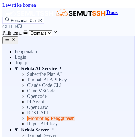
Lewati ke konten
Docs
Pencarian
Ctrl
K
GitHub
Pilih tema
Pengenalan
Login
Topup
Kelola AI Service
Subscribe Plan AI
Tambah AI API Key
Claude Code CLI
Cline VSCode
Opencode
PI Agent
OpenClaw
REST API
Monitoring Penggunaan
Hapus API Key
Kelola Server
Tambah Server