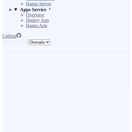
Hapus Server
Apps Service
Overview
Deploy App
Hapus App
GitHub
Pilih tema